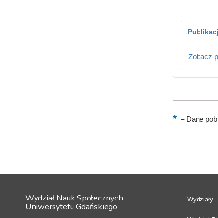
Publikac
Zobacz p
–
Dane pobr
Wydział Nauk Społecznych
Wydziały
Uniwersytetu Gdańskiego