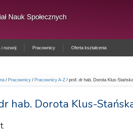
F
ał Nauk Społecznych
Sz
w
i rozwój
Pracownicy
Oferta kształcenia
wna
/
Pracownicy
/
Pracownicy A-Z
/ prof. dr hab. Dorota Klus-Stańsk
tutaj
 dr hab. Dorota Klus-Stańsk
t