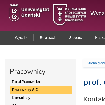
Przejdź do treści
Wydzi
Wydział
Rekrutacja
Studenci
Nauka 
Strona głó
Jesteś 
Pracownicy
prof.
Portal Pracownika
Pracownicy A-Z
Kontak
Komunikaty