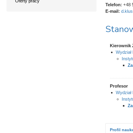
Oferty pracy
Telefon:
+48 
E-mail:
d.klu
Stanow
Kierownik 
Wydział
Insty
Za
Profesor
Wydział
Insty
Za
Profil nau