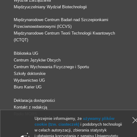
Wydział Zarządzania
Międzyuczelniany Wydział Biotechnologii
Międzynarodowe Centrum Badań nad Szczepionkami
Przeciwnowotworowymi (ICCVS)
Międzynarodowe Centrum Teorii Technologii Kwantowych
(ICTQT)
Biblioteka UG
Centrum Języków Obcych
Centrum Wychowania Fizycznego i Sportu
Szkoły doktorskie
Wydawnictwo UG
Biuro Karier UG
Deklaracja dostępności
Kontakt z redakcją
Radio MORS
Uprzejmie informujemy, że
używamy plików
cookie (tzw. ciasteczek)
i podobnych technologii
w celach autoryzacji, zbierania statystyk
© 2013-2026 Uniwersytet Gdański
i ułatwienia korzystania z serwisu Uniwersytetu