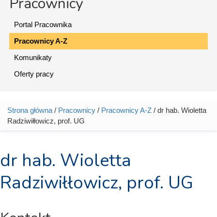
Pracownicy
Portal Pracownika
Pracownicy A-Z
Komunikaty
Oferty pracy
Strona główna
/
Pracownicy
/
Pracownicy A-Z
/ dr hab. Wioletta
Jesteś tutaj
Radziwiłłowicz, prof. UG
dr hab. Wioletta
Radziwiłłowicz, prof. UG