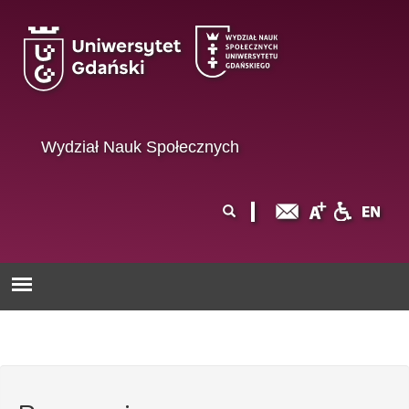
Przejdź do treści
Wydział Nauk Społecznych
Formularz
Szukaj
wyszukiwania