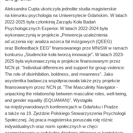
Aleksandra Cupta ukończyła jednolite studia magisterskie
na kierunku psychologia na Uniwersytecie Gdańskim. W latach
2022-2025 była członkinią Zarządu Koła Badań
Psychologicznych Experior. W latach 2022-2024 była
wykonawczynią w projekcie „Prewencja uzależnienia
od uczenia się: analiza wzorca fal mózgowych (QEEG)
oraz Biofeedback EEG” finansowanego prze MNiSW w ramach
konkursu „Studenckie koła tworzą innowacje”
.
W latach 2023-
2025 była wykonawczynią w projekcie finansowanym przez
NCN pt. "Individual differences and support for group violence:
The role of disinhibition, boldness, and meanness". Jako
asystentka badawcza współpracowała także przy projekcie
finansowanym przez NCN pt. "The Masculinity Navigator -
unpacking the relationship between masculine roles, well-being,
and gender equality (EQUAMAN)". Wystąpiła
na międzynarodowych konferencjach w Gdańsku i Pradze
a także na 19. Zjeździe Polskiego Stowarzyszenia Psychologii
Społecznej. Jej praca magisterska poruszała rolę różnic
indywidualnych oraz norm społecznych w chęci
zaangażowania w radykalne działania zbiorowe w kontekście