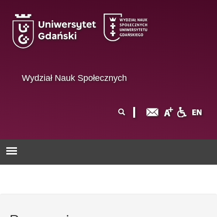
Przejdź do treści
Wydział Nauk Społecznych
Formularz
Szukaj
wyszukiwania