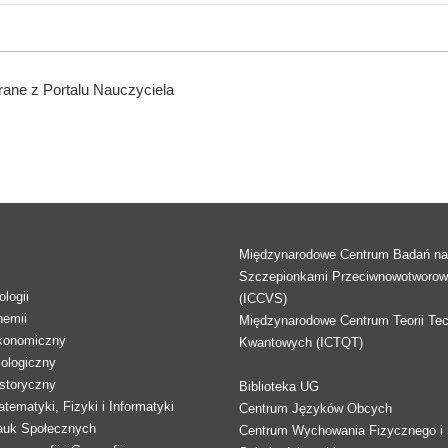
ane z Portalu Nauczyciela
Międzynarodowe Centrum Badań n
Szczepionkami Przeciwnowotworo
logii
(ICCVS)
hemii
Międzynarodowe Centrum Teorii Tec
konomiczny
Kwantowych (ICTQT)
lologiczny
storyczny
Biblioteka UG
tematyki, Fizyki i Informatyki
Centrum Języków Obcych
auk Społecznych
Centrum Wychowania Fizycznego i 