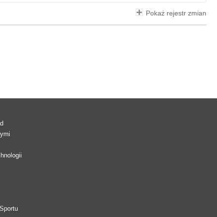
Pokaż rejestr zmian
ad
wymi
hnologii
Sportu