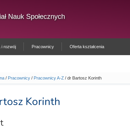
F
ał Nauk Społecznych
Sz
w
i rozwój
Pracownicy
Oferta kształcenia
wna
/
Pracownicy
/
Pracownicy A-Z
/ dr Bartosz Korinth
tutaj
rtosz Korinth
t