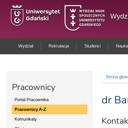
Przejdź do treści
Wydzi
Wydział
Rekrutacja
Studenci
Nauka 
Strona głó
Jesteś 
Pracownicy
dr Ba
Portal Pracownika
Pracownicy A-Z
Kontak
Komunikaty