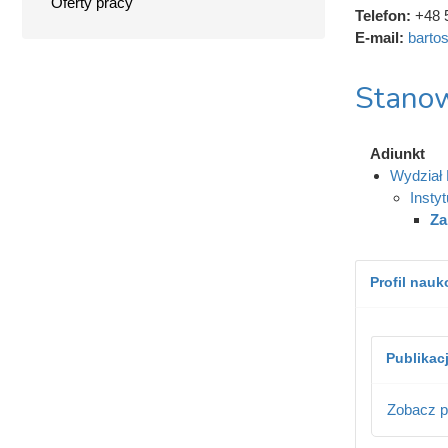
Oferty pracy
Telefon:
+48 
E-mail:
barto
Stanow
Adiunkt
Wydział
Insty
Za
Profil nau
Publikac
Zobacz p