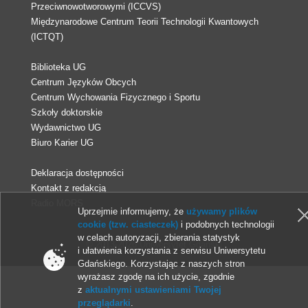
Przeciwnowotworowymi (ICCVS)
Międzynarodowe Centrum Teorii Technologii Kwantowych
(ICTQT)
Biblioteka UG
Centrum Języków Obcych
Centrum Wychowania Fizycznego i Sportu
Szkoły doktorskie
Wydawnictwo UG
Biuro Karier UG
Deklaracja dostępności
Kontakt z redakcją
Radio MORS
Uprzejmie informujemy, że
używamy plików
cookie (tzw. ciasteczek)
i podobnych technologii
w celach autoryzacji, zbierania statystyk
© 2013-2026 Uniwersytet Gdański
i ułatwienia korzystania z serwisu Uniwersytetu
Gdańskiego. Korzystając z naszych stron
wyrażasz zgodę na ich użycie, zgodnie
z
aktualnymi ustawieniami Twojej
przeglądarki
.