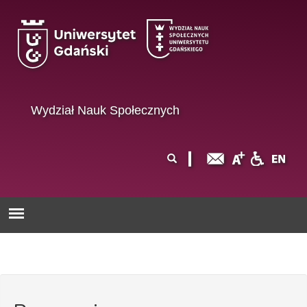
Przejdź do treści
Wydział Nauk Społecznych
Formularz
Szukaj
wyszukiwania