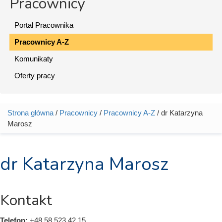
Pracownicy
Portal Pracownika
Pracownicy A-Z
Komunikaty
Oferty pracy
Strona główna
/
Pracownicy
/
Pracownicy A-Z
/ dr Katarzyna
Jesteś tutaj
Marosz
dr Katarzyna Marosz
Kontakt
Telefon:
+48 58 523 42 15