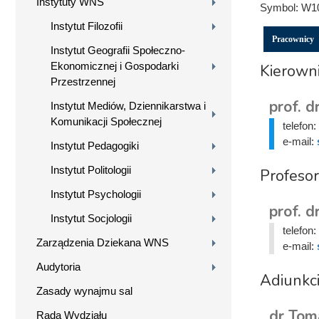
Instytuty WNS
Symbol:
W1
Instytut Filozofii
Pracownicy
Instytut Geografii Społeczno-
Ekonomicznej i Gospodarki
Kierown
Przestrzennej
prof. d
Instytut Mediów, Dziennikarstwa i
Komunikacji Społecznej
telefon:
e-mail:
Instytut Pedagogiki
Instytut Politologii
Profeso
Instytut Psychologii
prof. d
Instytut Socjologii
telefon:
Zarządzenia Dziekana WNS
e-mail:
Audytoria
Adiunkc
Zasady wynajmu sal
dr Tom
Rada Wydziału