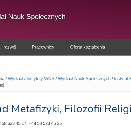
F
ał Nauk Społecznych
Sz
w
i rozwój
Pracownicy
Oferta kształcenia
wna
/
Wydział
/
Instytuty WNS
/
Wydział Nauk Społecznych
/
Instytut F
tutaj
ej
d Metafizyki, Filozofii Relig
 58 523 45 17, +48 58 523 45 35