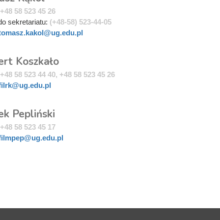
+48 58 523 45 26
do sekretariatu:
(+48-58) 523-44-05
tomasz.kakol@ug.edu.pl
ert Koszkało
+48 58 523 44 40, +48 58 523 45 26
filrk@ug.edu.pl
ek Pepliński
+48 58 523 45 17
filmpep@ug.edu.pl