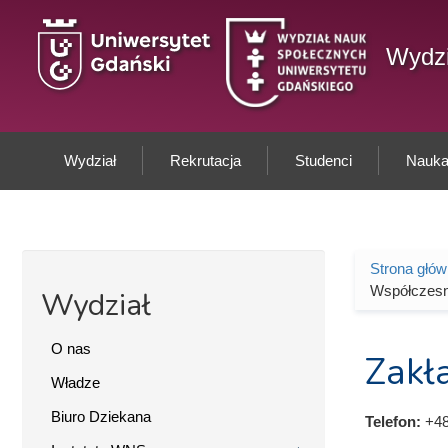
Przejdź do treści
Wydzi
Wydział
Rekrutacja
Studenci
Nauka 
Strona głó
Jesteś 
Współczesn
Wydział
O nas
Zakła
Władze
Biuro Dziekana
Telefon:
+48