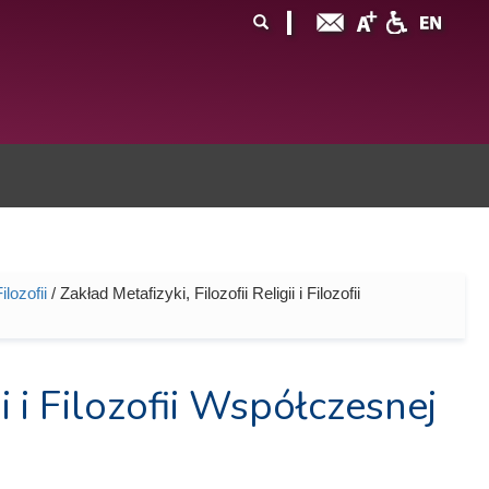
ormularz
ukaj
yszukiwania
ilozofii
/ Zakład Metafizyki, Filozofii Religii i Filozofii
ii i Filozofii Współczesnej