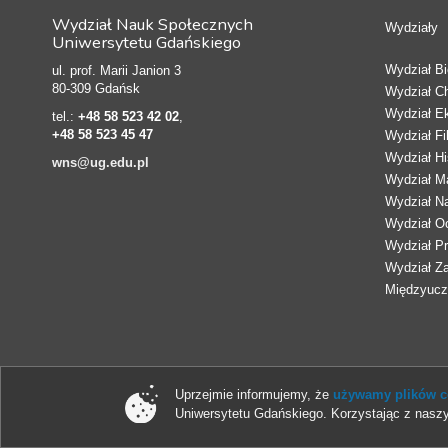
Wydział Nauk Społecznych
Wydziały
Uniwersytetu Gdańskiego
Wydział Bio
ul. prof. Marii Janion 3
80-309 Gdańsk
Wydział C
Wydział E
tel.:
+48 58 523 42 02
,
+48 58 523 45 47
Wydział Fi
Wydział Hi
wns@ug.edu.pl
Wydział Ma
Wydział N
Wydział Oc
Wydział Pr
Wydział Z
Międzyucze
Uprzejmie informujemy, że
używamy plików co
Uniwersytetu Gdańskiego. Korzystając z naszy