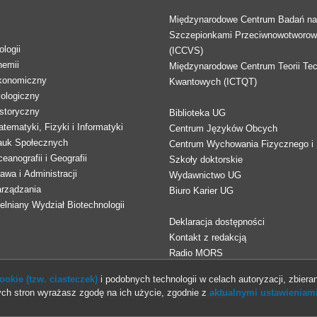
Międzynarodowe Centrum Badań n
Szczepionkami Przeciwnowotworo
logii
(ICCVS)
hemii
Międzynarodowe Centrum Teorii Tec
konomiczny
Kwantowych (ICTQT)
lologiczny
storyczny
Biblioteka UG
tematyki, Fizyki i Informatyki
Centrum Języków Obcych
auk Społecznych
Centrum Wychowania Fizycznego i 
eanografii i Geografii
Szkoły doktorskie
awa i Administracji
Wydawnictwo UG
arządzania
Biuro Karier UG
lniany Wydział Biotechnologii
Deklaracja dostępności
Kontakt z redakcją
Radio MORS
okie (tzw. ciasteczek)
i podobnych technologii w celach autoryzacji, zbieran
ch stron wyrażasz zgodę na ich użycie, zgodnie z
aktualnymi ustawieniami
© 2013-2026 Uniwersytet Gdański