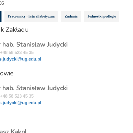
05
Pracownicy - lista alfabetyczna
Zadania
Jednostki podległe
ik Zakładu
r hab. Stanisław Judycki
+48 58 523 45 35
s.judycki@ug.edu.pl
rowie
r hab. Stanisław Judycki
+48 58 523 45 35
s.judycki@ug.edu.pl
i
asz Kąkol