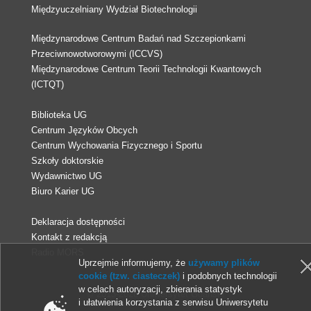
Międzyuczelniany Wydział Biotechnologii
Międzynarodowe Centrum Badań nad Szczepionkami
Przeciwnowotworowymi (ICCVS)
Międzynarodowe Centrum Teorii Technologii Kwantowych
(ICTQT)
Biblioteka UG
Centrum Języków Obcych
Centrum Wychowania Fizycznego i Sportu
Szkoły doktorskie
Wydawnictwo UG
Biuro Karier UG
Deklaracja dostępności
Kontakt z redakcją
Radio MORS
Uprzejmie informujemy, że
używamy plików
cookie (tzw. ciasteczek)
i podobnych technologii
w celach autoryzacji, zbierania statystyk
© 2013-2026 Uniwersytet Gdański
i ułatwienia korzystania z serwisu Uniwersytetu