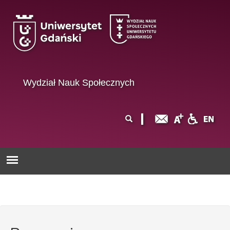
Przejdź do treści
Wydział Nauk Społecznych
Formularz
Szukaj
wyszukiwania