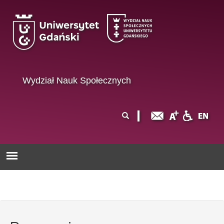
Przejdź do treści
Wydział Nauk Społecznych
Formularz
Szukaj
wyszukiwania