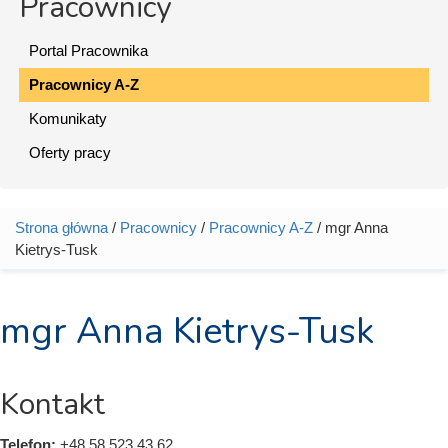
Pracownicy
Portal Pracownika
Pracownicy A-Z
Komunikaty
Oferty pracy
Strona główna
/
Pracownicy
/
Pracownicy A-Z
/ mgr Anna
Jesteś tutaj
Kietrys-Tusk
mgr Anna Kietrys-Tusk
Kontakt
Telefon:
+48 58 523 43 62