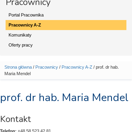
Pracownicy
Portal Pracownika
Pracownicy A-Z
Komunikaty
Oferty pracy
Strona główna
/
Pracownicy
/
Pracownicy A-Z
/ prof. dr hab.
Jesteś tutaj
Maria Mendel
prof. dr hab. Maria Mendel
Kontakt
Telefon:
+48 58 523 42 81