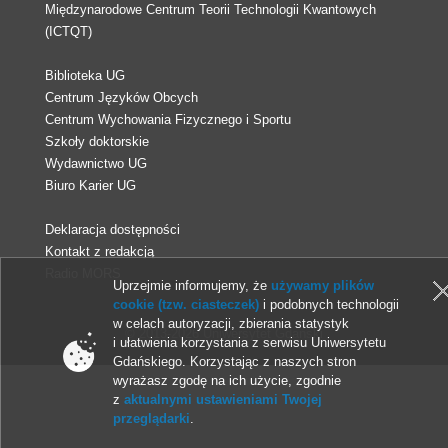
Międzynarodowe Centrum Teorii Technologii Kwantowych
(ICTQT)
Biblioteka UG
Centrum Języków Obcych
Centrum Wychowania Fizycznego i Sportu
Szkoły doktorskie
Wydawnictwo UG
Biuro Karier UG
Deklaracja dostępności
Kontakt z redakcją
Radio MORS
Uprzejmie informujemy, że
używamy plików
cookie (tzw. ciasteczek)
i podobnych technologii
w celach autoryzacji, zbierania statystyk
© 2013-2026 Uniwersytet Gdański
i ułatwienia korzystania z serwisu Uniwersytetu
Gdańskiego. Korzystając z naszych stron
wyrażasz zgodę na ich użycie, zgodnie
z
aktualnymi ustawieniami Twojej
przeglądarki
.