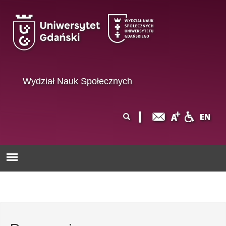
Przejdź do treści
Wydział Nauk Społecznych
Formularz
Szukaj
wyszukiwania