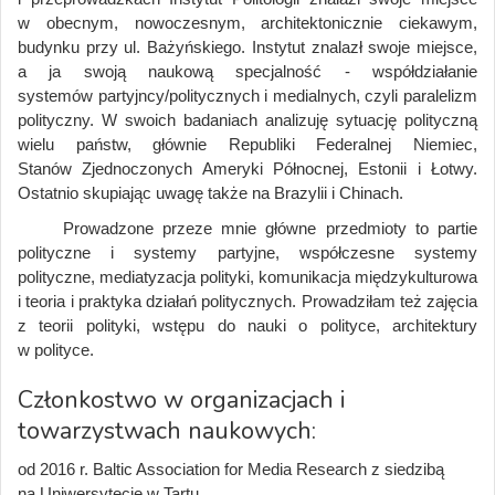
w obecnym, nowoczesnym, architektonicznie ciekawym,
budynku przy ul. Bażyńskiego. Instytut znalazł swoje miejsce,
a ja swoją naukową specjalność - współdziałanie
systemów partyjncy/politycznych i medialnych, czyli paralelizm
polityczny. W swoich badaniach analizuję sytuację polityczną
wielu państw, głównie Republiki Federalnej Niemiec,
Stanów Zjednoczonych Ameryki Północnej, Estonii i Łotwy.
Ostatnio skupiając uwagę także na Brazylii i Chinach.
Prowadzone przeze mnie główne przedmioty to partie
polityczne i systemy partyjne, współczesne systemy
polityczne, mediatyzacja polityki, komunikacja międzykulturowa
i teoria i praktyka działań politycznych. Prowadziłam też zajęcia
z teorii polityki, wstępu do nauki o polityce, architektury
w polityce.
Członkostwo w organizacjach i
towarzystwach naukowych:
od 2016 r. Baltic Association for Media Research z siedzibą
na Uniwersytecie w Tartu