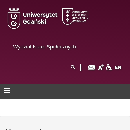
Przejdź do treści
Wydział Nauk Społecznych
Formularz
Szukaj
wyszukiwania