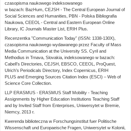
czasopisma naukowego indeksowanego
w bazach: BazHum, CEJSH - The Central European Journal of
Social Sciences and Humanities, PBN - Polska Bibliografia
Naukowa, CEEOL - Central and Eastern European Online
Library, IC Journals Master List, ERIH Plus.
Recenzentka "Communication Today" (ISSN: 1338-130X),
czasopisma naukowego wydawanego przez Faculty of Mass
Media Communication at the University SS. Cyril and
Methodius in Trnava, Slovakia, indeksowanego w bazach:
Cabell’s Directories, CEJSH, EBSCO, CEEOL, ProQuest,
Ulrich’s Periodicals Directory, Index Copernicus, ERIH
PLUS and Emerging Sources Citation Index (ESCI) – Web of
Science Core Collection.
LLP ERASMUS - ERASMUS Staff Mobility - Teaching
Assignments by Higher Education Institutions Teaching Staff
and by Invited Staff from Enterprises, Uniwersytet w Bremie,
Niemcy, 2013 r.
Kwerenda biblioteczna w Forschungsinstitut fuer Politische
Wissenschaft und Europaeische Fragen, Uniwersytet w Kolonii,