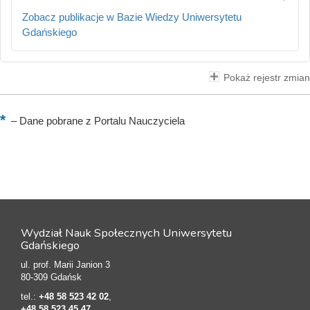
Zobacz publikacje w Bazie Wiedzy Uniwersytetu
Gdańskiego
Pokaż rejestr zmian
–
Dane pobrane z Portalu Nauczyciela
Wydział Nauk Społecznych Uniwersytetu
Gdańskiego
ul. prof. Marii Janion 3
80-309 Gdańsk
tel.:
+48 58 523 42 02
,
+48 58 523 45 47