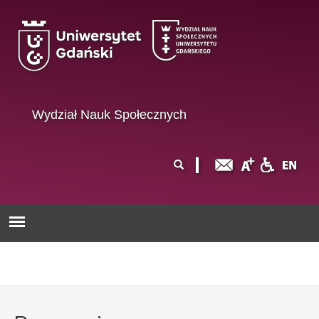
Przejdź do treści
Wydział Nauk Społecznych
Formularz
Szukaj
wyszukiwania