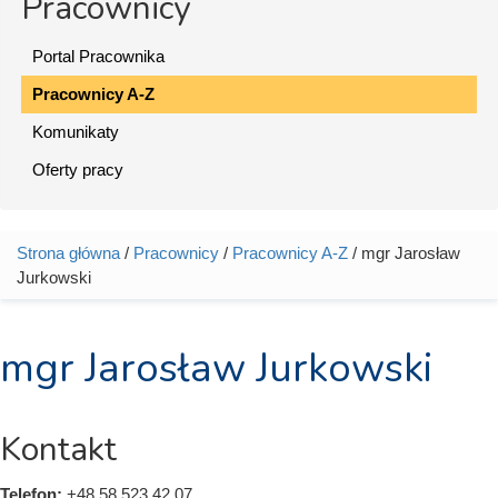
Pracownicy
Portal Pracownika
Pracownicy A-Z
Komunikaty
Oferty pracy
Strona główna
/
Pracownicy
/
Pracownicy A-Z
/ mgr Jarosław
Jesteś tutaj
Jurkowski
mgr Jarosław Jurkowski
Kontakt
Telefon:
+48 58 523 42 07