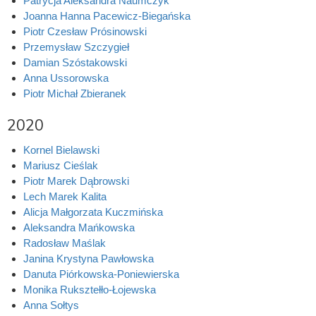
Patrycja Aleksandra Naumczyk
Joanna Hanna Pacewicz-Biegańska
Piotr Czesław Prósinowski
Przemysław Szczygieł
Damian Szóstakowski
Anna Ussorowska
Piotr Michał Zbieranek
2020
Kornel Bielawski
Mariusz Cieślak
Piotr Marek Dąbrowski
Lech Marek Kalita
Alicja Małgorzata Kuczmińska
Aleksandra Mańkowska
Radosław Maślak
Janina Krystyna Pawłowska
Danuta Piórkowska-Poniewierska
Monika Ruksztełło-Łojewska
Anna Sołtys