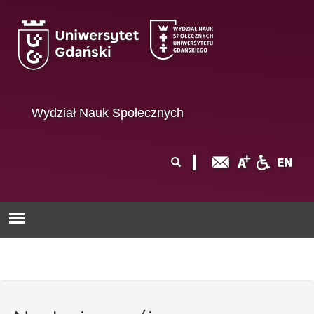
Przejdź do treści
Wydział Nauk Społecznych
Formularz
Szukaj
wyszukiwania