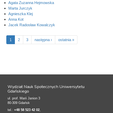
Agata Zuzanna Hejmowska
Marta Jurczyk
Agnieszka Klej
Anna Kot
Jacek Radosław Kowalczyk
1
2
3
następna ›
ostatnia »
Wydział Nauk Społecznych Uniwersytetu
Gdańskiego
ul. prof. Marii Janion 3
80-309 Gdańsk
tel.:
+48 58 523 42 02
,