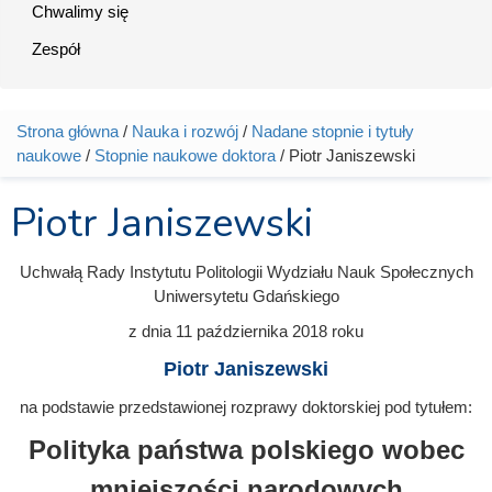
Chwalimy się
Zespół
Strona główna
/
Nauka i rozwój
/
Nadane stopnie i tytuły
Jesteś tutaj
naukowe
/
Stopnie naukowe doktora
/ Piotr Janiszewski
Piotr Janiszewski
Uchwałą Rady Instytutu Politologii Wydziału Nauk Społecznych
Uniwersytetu Gdańskiego
z dnia
11 października 2018
roku
Piotr Janiszewski
na podstawie przedstawionej rozprawy doktorskiej pod tytułem:
Polityka państwa polskiego wobec
mniejszości narodowych