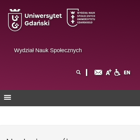
Przejdź do treści
Wydział Nauk Społecznych
Formularz
Szukaj
wyszukiwania