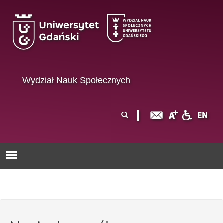
Przejdź do treści
Wydział Nauk Społecznych
Formularz
Szukaj
wyszukiwania