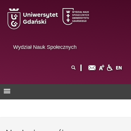
Przejdź do treści
Wydział Nauk Społecznych
Formularz
Szukaj
wyszukiwania