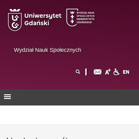
Przejdź do treści
Wydział Nauk Społecznych
Formularz
Szukaj
wyszukiwania