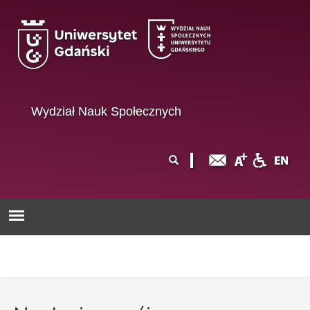
Przejdź do treści
Wydział Nauk Społecznych
Formularz
Szukaj
wyszukiwania