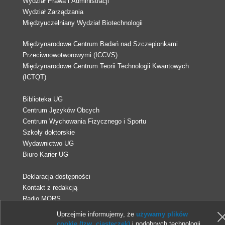
Wydział Prawa i Administracji
Wydział Zarządzania
Międzyuczelniany Wydział Biotechnologii
Międzynarodowe Centrum Badań nad Szczepionkami
Przeciwnowotworowymi (ICCVS)
Międzynarodowe Centrum Teorii Technologii Kwantowych
(ICTQT)
Biblioteka UG
Centrum Języków Obcych
Centrum Wychowania Fizycznego i Sportu
Szkoły doktorskie
Wydawnictwo UG
Biuro Karier UG
Deklaracja dostępności
Kontakt z redakcją
Radio MORS
Uprzejmie informujemy, że
używamy plików
cookie (tzw. ciasteczek)
i podobnych technologii