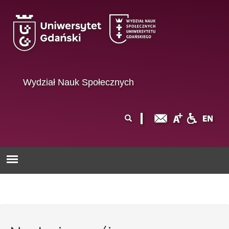
Przejdź do treści
Wydział Nauk Społecznych
Formularz
Szukaj
wyszukiwania