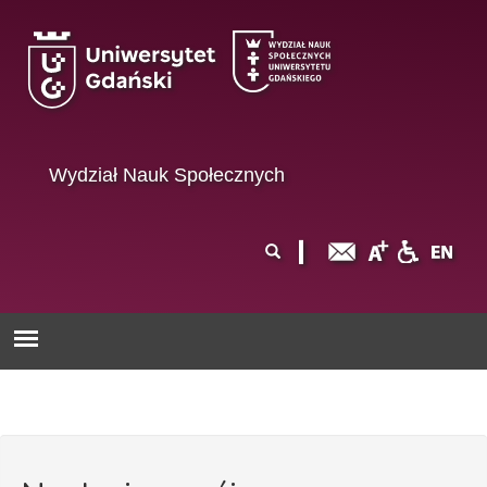
Przejdź do treści
Wydział Nauk Społecznych
Formularz
Szukaj
wyszukiwania