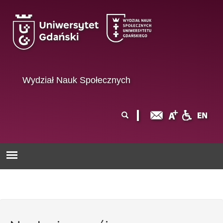
Przejdź do treści
Wydział Nauk Społecznych
Formularz
Szukaj
wyszukiwania