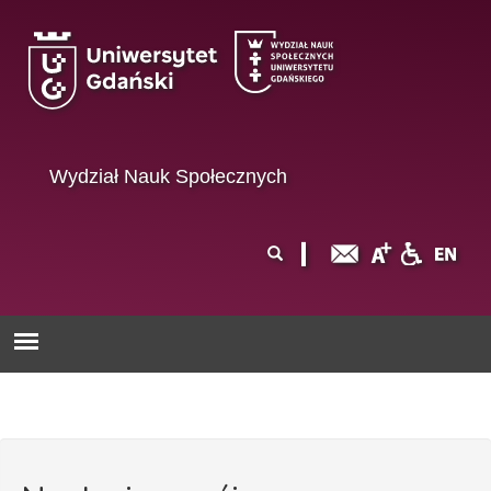
Przejdź do treści
Wydział Nauk Społecznych
Formularz
Szukaj
wyszukiwania