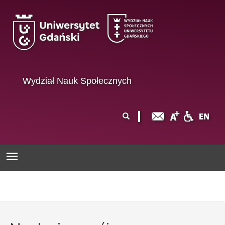
Przejdź do treści
Wydział Nauk Społecznych
Formularz
Szukaj
wyszukiwania