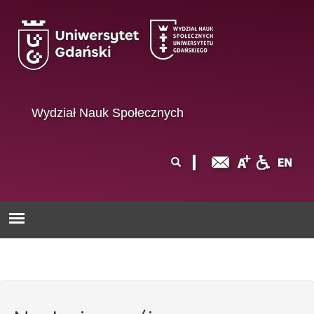
Przejdź do treści
Wydział Nauk Społecznych
Formularz
Szukaj
wyszukiwania