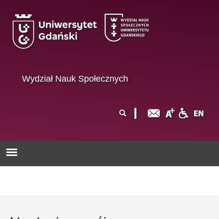
Przejdź do treści
Wydział Nauk Społecznych
Formularz
Szukaj
wyszukiwania