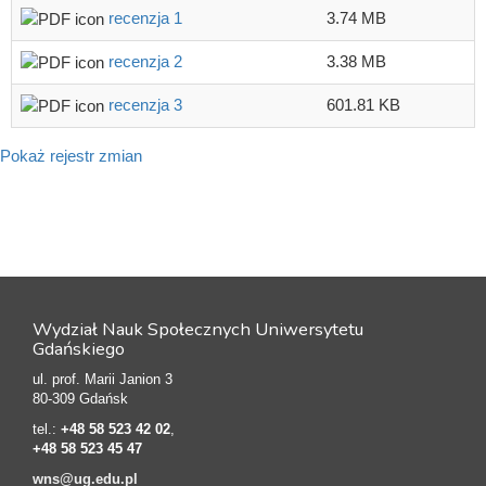
recenzja 1
3.74 MB
recenzja 2
3.38 MB
recenzja 3
601.81 KB
Pokaż rejestr zmian
Wydział Nauk Społecznych Uniwersytetu
Gdańskiego
ul. prof. Marii Janion 3
80-309 Gdańsk
tel.:
+48 58 523 42 02
,
+48 58 523 45 47
wns@ug.edu.pl