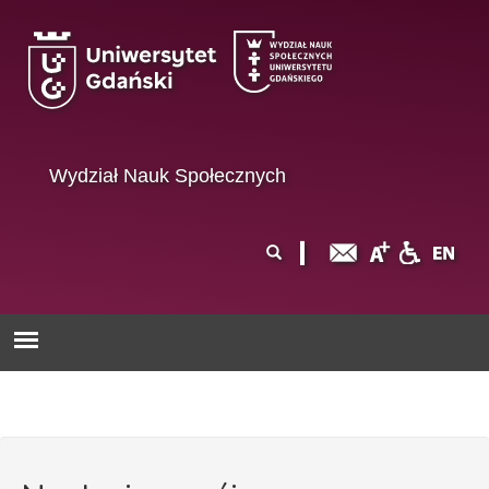
Przejdź do treści
Wydział Nauk Społecznych
Formularz
Szukaj
wyszukiwania