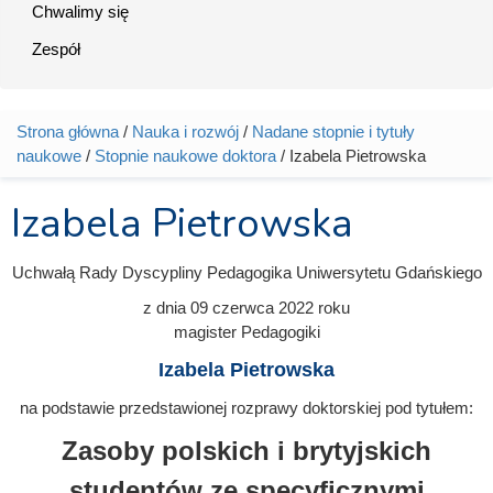
Chwalimy się
Zespół
Strona główna
/
Nauka i rozwój
/
Nadane stopnie i tytuły
Jesteś tutaj
naukowe
/
Stopnie naukowe doktora
/ Izabela Pietrowska
Izabela Pietrowska
Uchwałą Rady Dyscypliny Pedagogika Uniwersytetu Gdańskiego
z dnia
09 czerwca 2022
roku
magister Pedagogiki
Izabela Pietrowska
na podstawie przedstawionej rozprawy doktorskiej pod tytułem:
Zasoby polskich i brytyjskich
studentów ze specyficznymi