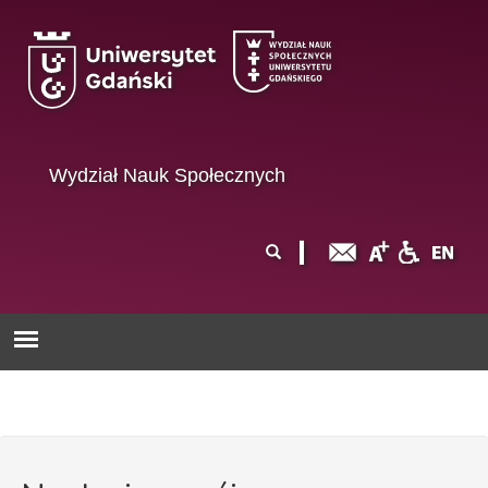
Przejdź do treści
Wydział Nauk Społecznych
Formularz
Szukaj
wyszukiwania