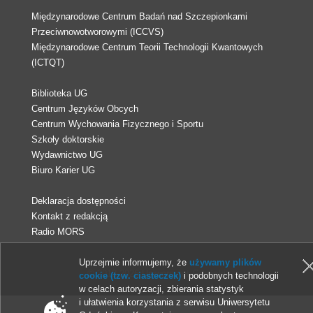
Międzynarodowe Centrum Badań nad Szczepionkami
Przeciwnowotworowymi (ICCVS)
Międzynarodowe Centrum Teorii Technologii Kwantowych
(ICTQT)
Biblioteka UG
Centrum Języków Obcych
Centrum Wychowania Fizycznego i Sportu
Szkoły doktorskie
Wydawnictwo UG
Biuro Karier UG
Deklaracja dostępności
Kontakt z redakcją
Radio MORS
Uprzejmie informujemy, że
używamy plików
© 2013-2026 Uniwersytet Gdański
cookie (tzw. ciasteczek)
i podobnych technologii
w celach autoryzacji, zbierania statystyk
i ułatwienia korzystania z serwisu Uniwersytetu