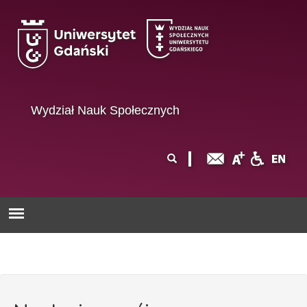
Przejdź do treści
Wydział Nauk Społecznych
Formularz
Szukaj
wyszukiwania