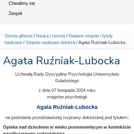
Chwalimy się
Zespół
Strona główna
/
Nauka i rozwój
/
Nadane stopnie i tytuły
Jesteś tutaj
naukowe
/
Stopnie naukowe doktora
/ Agata Ruźniak-Lubocka
Agata Ruźniak-Lubocka
Uchwałą Rady Dyscypliny Psychologia Uniwersytetu
Gdańskiego
z dnia
07 listopada 2024
roku
magister psychologii
Agata Ruźniak-Lubocka
na podstawie przedstawionej rozprawy doktorskiej pod tytułem:
Opieka nad dzieckiem w wieku poniemowlęcym w kontekście
współczesnego rodzicielstwa