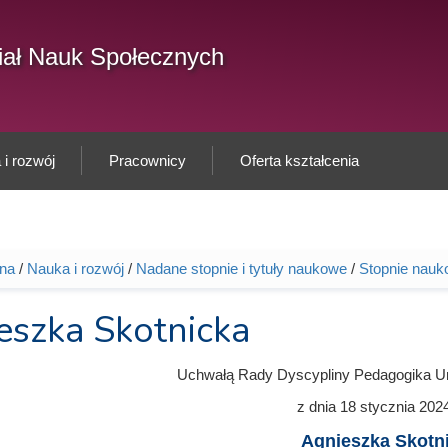
F
ał Nauk Społecznych
Sz
w
i rozwój
Pracownicy
Oferta kształcenia
wna
/
Nauka i rozwój
/
Nadane stopnie i tytuły naukowe
/
Stopnie nauk
tutaj
eszka Skotnicka
Uchwałą Rady Dyscypliny Pedagogika U
z dnia
18 stycznia 202
Agnieszka Skotn