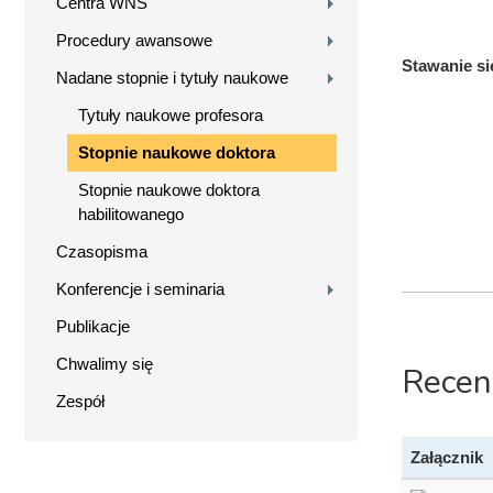
Centra WNS
Procedury awansowe
Stawanie si
Nadane stopnie i tytuły naukowe
Tytuły naukowe profesora
Stopnie naukowe doktora
Stopnie naukowe doktora
habilitowanego
Czasopisma
Konferencje i seminaria
Publikacje
Chwalimy się
Recen
Zespół
Załącznik