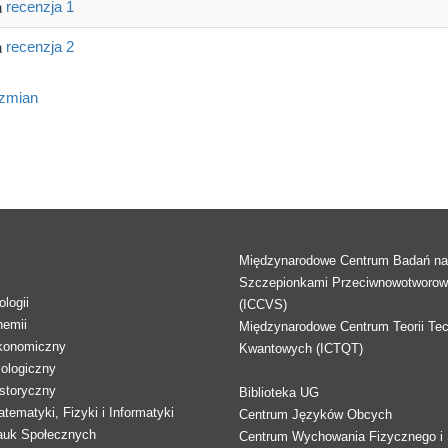
recenzja 1
recenzja 2
 zmian
Międzynarodowe Centrum Badań n
Szczepionkami Przeciwnowotworo
logii
(ICCVS)
hemii
Międzynarodowe Centrum Teorii Tec
konomiczny
Kwantowych (ICTQT)
lologiczny
storyczny
Biblioteka UG
tematyki, Fizyki i Informatyki
Centrum Języków Obcych
auk Społecznych
Centrum Wychowania Fizycznego i 