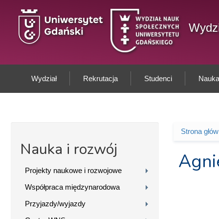
Przejdź do treści
Wydzi
Wydział
Rekrutacja
Studenci
Nauka 
Strona głó
Jesteś 
Nauka i rozwój
Agni
Projekty naukowe i rozwojowe
Współpraca międzynarodowa
Przyjazdy/wyjazdy