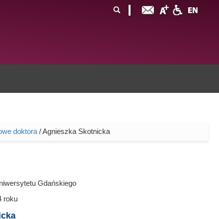
ormularz
ukaj
yszukiwania
owe doktora
/ Agnieszka Skotnicka
niwersytetu Gdańskiego
4
roku
icka