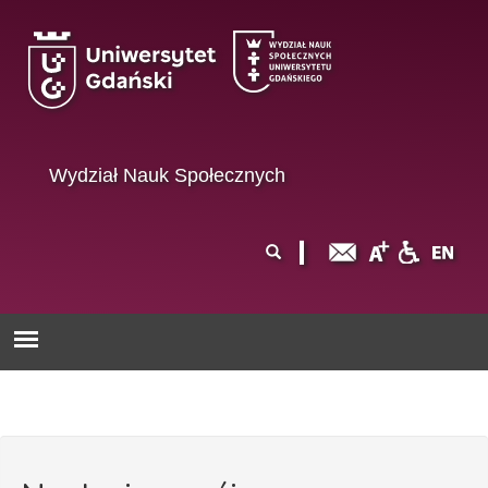
Przejdź do treści
Wydział Nauk Społecznych
Formularz
Szukaj
wyszukiwania