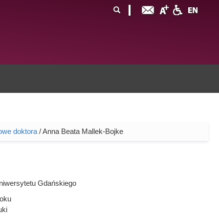
ormularz
ukaj
yszukiwania
owe doktora
/ Anna Beata Mallek-Bojke
niwersytetu Gdańskiego
oku
uki