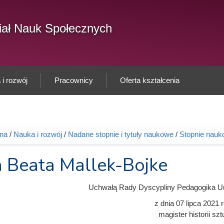
F
ał Nauk Społecznych
Sz
w
i rozwój
Pracownicy
Oferta kształcenia
wna
/
Nauka i rozwój
/
Nadane stopnie i tytuły naukowe
/
Stopnie nauk
tutaj
 Beata Mallek-Bojke
Uchwałą Rady Dyscypliny Pedagogika U
z dnia
07 lipca 2021
r
magister historii szt