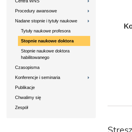
Centra WNS
Procedury awansowe
Nadane stopnie i tytuły naukowe
Ko
Tytuły naukowe profesora
Stopnie naukowe doktora
Stopnie naukowe doktora
habilitowanego
Czasopisma
Konferencje i seminaria
Publikacje
Chwalimy się
Zespół
Stres