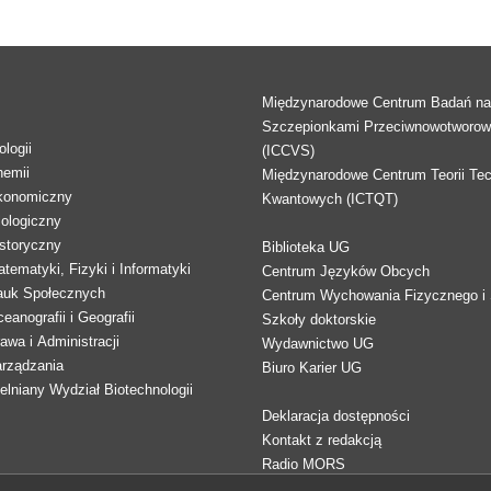
Międzynarodowe Centrum Badań n
Szczepionkami Przeciwnowotworo
logii
(ICCVS)
hemii
Międzynarodowe Centrum Teorii Tec
konomiczny
Kwantowych (ICTQT)
lologiczny
storyczny
Biblioteka UG
tematyki, Fizyki i Informatyki
Centrum Języków Obcych
auk Społecznych
Centrum Wychowania Fizycznego i 
eanografii i Geografii
Szkoły doktorskie
awa i Administracji
Wydawnictwo UG
arządzania
Biuro Karier UG
lniany Wydział Biotechnologii
Deklaracja dostępności
Kontakt z redakcją
Radio MORS