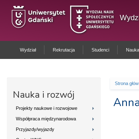
Przejdź do treści
Wydzi
Wydział
Rekrutacja
Studenci
Nauka 
Strona głó
Jesteś 
Nauka i rozwój
Anna
Projekty naukowe i rozwojowe
Współpraca międzynarodowa
Przyjazdy/wyjazdy