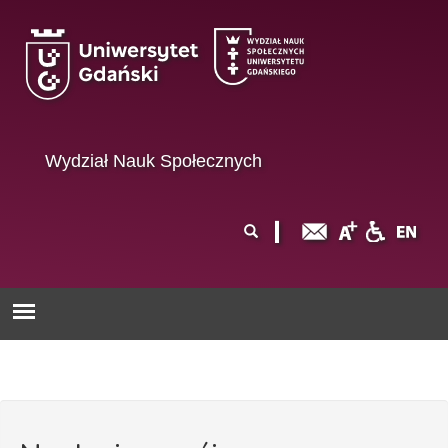
Przejdź do treści
Wydział Nauk Społecznych
Formularz
Szukaj
wyszukiwania