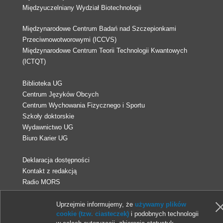
Międzyuczelniany Wydział Biotechnologii
Międzynarodowe Centrum Badań nad Szczepionkami
Przeciwnowotworowymi (ICCVS)
Międzynarodowe Centrum Teorii Technologii Kwantowych
(ICTQT)
Biblioteka UG
Centrum Języków Obcych
Centrum Wychowania Fizycznego i Sportu
Szkoły doktorskie
Wydawnictwo UG
Biuro Karier UG
Deklaracja dostępności
Kontakt z redakcją
Radio MORS
Uprzejmie informujemy, że
używamy plików
© 2013-2026 Uniwersytet Gdański
cookie (tzw. ciasteczek)
i podobnych technologii