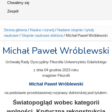
Chwalimy się
Zespół
Strona główna
/
Nauka i rozwój
/
Nadane stopnie i tytuły
Jesteś tutaj
naukowe
/
Stopnie naukowe doktora
/ Michał Paweł Wróblewski
Michał Paweł Wróblewski
Uchwałą Rady Dyscypliny Filozofia Uniwersytetu Gdańskiego
z dnia
04 grudnia 2023
roku
magister Filozofii
Michał Paweł Wróblewski
na podstawie przedstawionej rozprawy doktorskiej pod tytułem:
Światopogląd wobec kategorii
wolności. Krytyczna rekonstrukcja