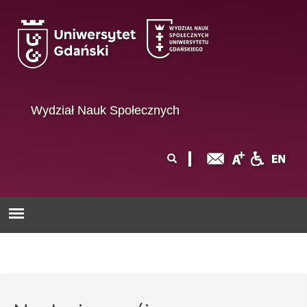
Przejdź do treści
Wydział Nauk Społecznych
Formularz
Szukaj
wyszukiwania