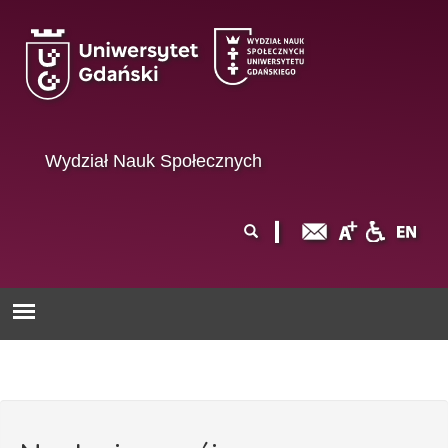
Przejdź do treści
Wydział Nauk Społecznych
Formularz
Szukaj
wyszukiwania