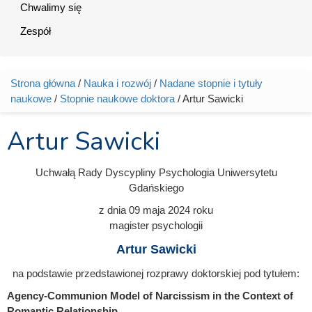
Chwalimy się
Zespół
Strona główna
/
Nauka i rozwój
/
Nadane stopnie i tytuły
Jesteś tutaj
naukowe
/
Stopnie naukowe doktora
/ Artur Sawicki
Artur Sawicki
Uchwałą Rady Dyscypliny Psychologia Uniwersytetu
Gdańskiego
z dnia
09 maja 2024
roku
magister psychologii
Artur Sawicki
na podstawie przedstawionej rozprawy doktorskiej pod tytułem:
Agency-Communion Model of Narcissism in the Context of
Romantic Relationship