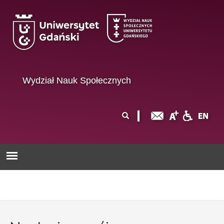
Przejdź do treści
Wydział Nauk Społecznych
Formularz
Szukaj
wyszukiwania