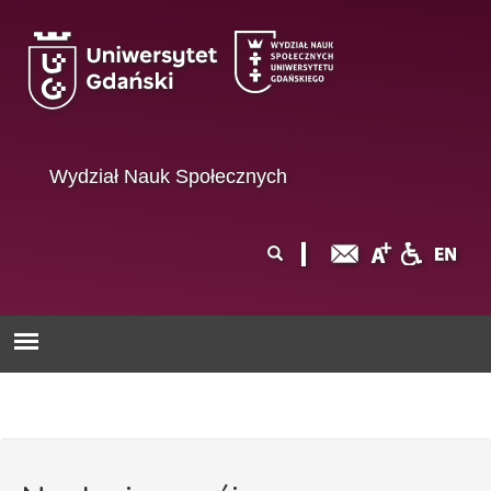
Przejdź do treści
Wydział Nauk Społecznych
Formularz
Szukaj
wyszukiwania