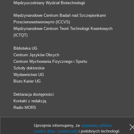
Międzyuczelniany Wydział Biotechnologii
Międzynarodowe Centrum Badań nad Szczepionkami
Przeciwnowotworowymi (ICCVS)
Międzynarodowe Centrum Teorii Technologii Kwantowych
(ICTQT)
Biblioteka UG
Centrum Języków Obcych
Centrum Wychowania Fizycznego i Sportu
Szkoły doktorskie
Wydawnictwo UG
Biuro Karier UG
Deklaracja dostępności
Kontakt z redakcją
Radio MORS
© 2013-2026 Uniwersytet Gdański
Uprzejmie informujemy, że
używamy plików
cookie (tzw. ciasteczek)
i podobnych technologii