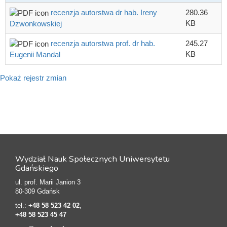
recenzja autorstwa dr hab. Ireny
280.36
KB
Dzwonkowskiej
recenzja autorstwa prof. dr hab.
245.27
KB
Eugenii Mandal
Pokaż rejestr zmian
Wydział Nauk Społecznych Uniwersytetu
Gdańskiego
ul. prof. Marii Janion 3
80-309 Gdańsk
tel.:
+48 58 523 42 02
,
+48 58 523 45 47