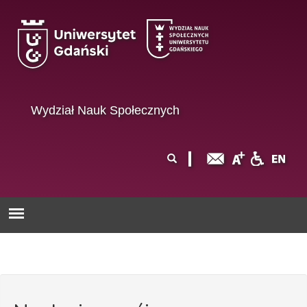
Przejdź do treści
Wydział Nauk Społecznych
Formularz
Szukaj
wyszukiwania