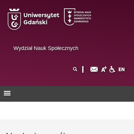
Przejdź do treści
Wydział Nauk Społecznych
Formularz
Szukaj
wyszukiwania