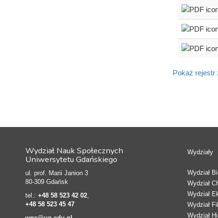
Pokaż rejestr
Wydział Nauk Społecznych
Wydziały
Uniwersytetu Gdańskiego
Wydział Bio
ul. prof. Marii Janion 3
80-309 Gdańsk
Wydział C
Wydział E
tel.:
+48 58 523 42 02
,
+48 58 523 45 47
Wydział Fi
Wydział Hi
wns@ug.edu.pl