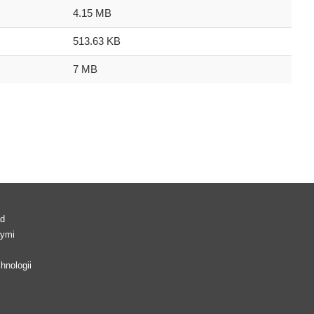
4.15 MB
513.63 KB
7 MB
ad
wymi
hnologii