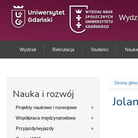
Przejdź do treści
Wydzi
Wydział
Rekrutacja
Studenci
Nauka 
Strona głó
Jesteś 
Nauka i rozwój
Jola
Projekty naukowe i rozwojowe
Współpraca międzynarodowa
Przyjazdy/wyjazdy