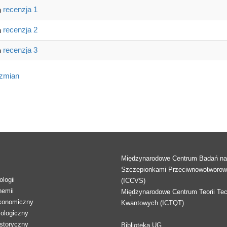
recenzja 1
recenzja 2
recenzja 3
 zmian
Międzynarodowe Centrum Badań n
Szczepionkami Przeciwnowotworo
logii
(ICCVS)
hemii
Międzynarodowe Centrum Teorii Tec
konomiczny
Kwantowych (ICTQT)
lologiczny
storyczny
Biblioteka UG