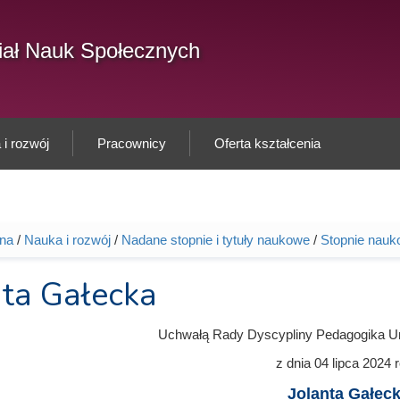
F
ał Nauk Społecznych
Sz
w
i rozwój
Pracownicy
Oferta kształcenia
wna
/
Nauka i rozwój
/
Nadane stopnie i tytuły naukowe
/
Stopnie nauk
tutaj
nta Gałecka
Uchwałą Rady Dyscypliny Pedagogika U
z dnia
04 lipca 2024
r
Jolanta Gałec