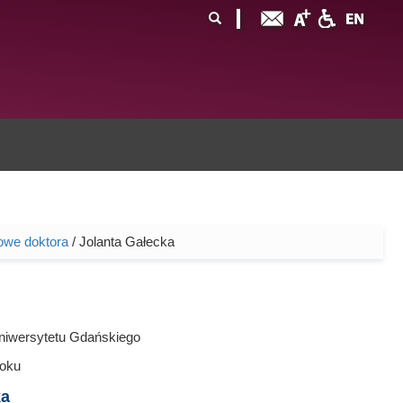
ormularz
ukaj
yszukiwania
owe doktora
/ Jolanta Gałecka
niwersytetu Gdańskiego
oku
ka