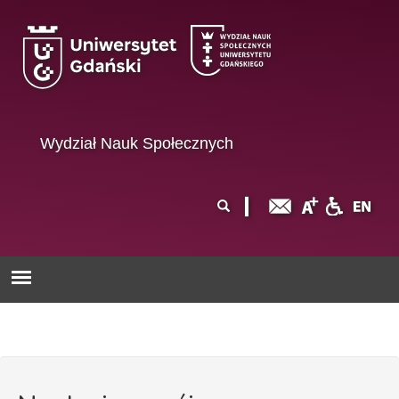
Przejdź do treści
Wydział Nauk Społecznych
Formularz
Szukaj
wyszukiwania