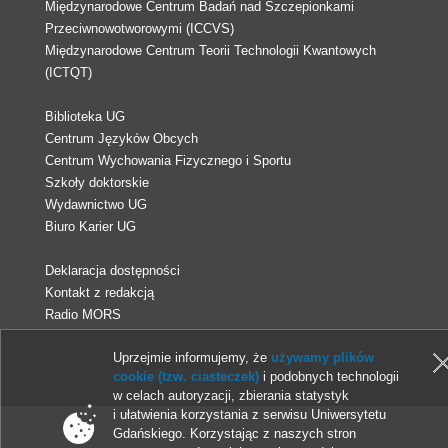
Międzynarodowe Centrum Badań nad Szczepionkami
Przeciwnowotworowymi (ICCVS)
Międzynarodowe Centrum Teorii Technologii Kwantowych
(ICTQT)
Biblioteka UG
Centrum Języków Obcych
Centrum Wychowania Fizycznego i Sportu
Szkoły doktorskie
Wydawnictwo UG
Biuro Karier UG
Deklaracja dostępności
Kontakt z redakcją
Radio MORS
Uprzejmie informujemy, że
używamy plików
© 2013-2026 Uniwersytet Gdański
cookie (tzw. ciasteczek)
i podobnych technologii
w celach autoryzacji, zbierania statystyk
i ułatwienia korzystania z serwisu Uniwersytetu
Gdańskiego. Korzystając z naszych stron