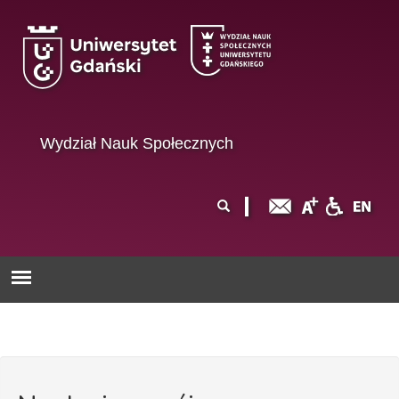
Przejdź do treści
Wydział Nauk Społecznych
Formularz
Szukaj
wyszukiwania