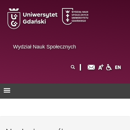
Przejdź do treści
Wydział Nauk Społecznych
Formularz
Szukaj
wyszukiwania