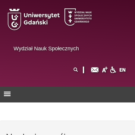
Przejdź do treści
Wydział Nauk Społecznych
Formularz
Szukaj
wyszukiwania