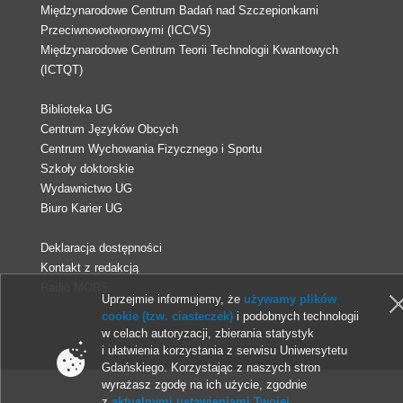
Międzynarodowe Centrum Badań nad Szczepionkami
Przeciwnowotworowymi (ICCVS)
Międzynarodowe Centrum Teorii Technologii Kwantowych
(ICTQT)
Biblioteka UG
Centrum Języków Obcych
Centrum Wychowania Fizycznego i Sportu
Szkoły doktorskie
Wydawnictwo UG
Biuro Karier UG
Deklaracja dostępności
Kontakt z redakcją
Radio MORS
Uprzejmie informujemy, że
używamy plików
cookie (tzw. ciasteczek)
i podobnych technologii
w celach autoryzacji, zbierania statystyk
© 2013-2026 Uniwersytet Gdański
i ułatwienia korzystania z serwisu Uniwersytetu
Gdańskiego. Korzystając z naszych stron
wyrażasz zgodę na ich użycie, zgodnie
z
aktualnymi ustawieniami Twojej