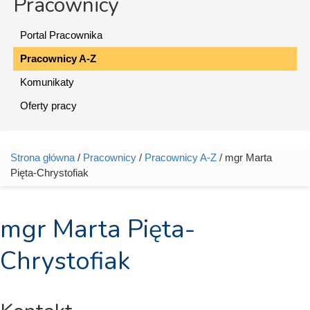
Pracownicy
Portal Pracownika
Pracownicy A-Z
Komunikaty
Oferty pracy
Strona główna
/
Pracownicy
/
Pracownicy A-Z
/ mgr Marta
Jesteś tutaj
Pięta-Chrystofiak
mgr Marta Pięta-
Chrystofiak