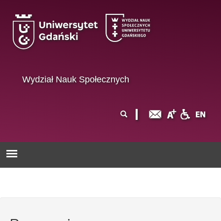
Przejdź do treści
Wydział Nauk Społecznych
Formularz
Szukaj
wyszukiwania