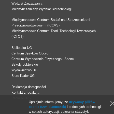
Wydział Zarządzania
Międzyuczelniany Wydział Biotechnologii
Międzynarodowe Centrum Badań nad Szczepionkami
Przeciwnowotworowymi (ICCVS)
Międzynarodowe Centrum Teorii Technologii Kwantowych
(ICTQT)
Biblioteka UG
Centrum Języków Obcych
Centrum Wychowania Fizycznego i Sportu
Szkoły doktorskie
Wydawnictwo UG
Biuro Karier UG
Deklaracja dostępności
Kontakt z redakcją
Radio MORS
Uprzejmie informujemy, że
używamy plików
cookie (tzw. ciasteczek)
i podobnych technologii
w celach autoryzacji, zbierania statystyk
© 2013-2026 Uniwersytet Gdański