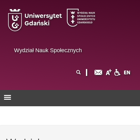
Przejdź do treści
Wydział Nauk Społecznych
Formularz
Szukaj
wyszukiwania