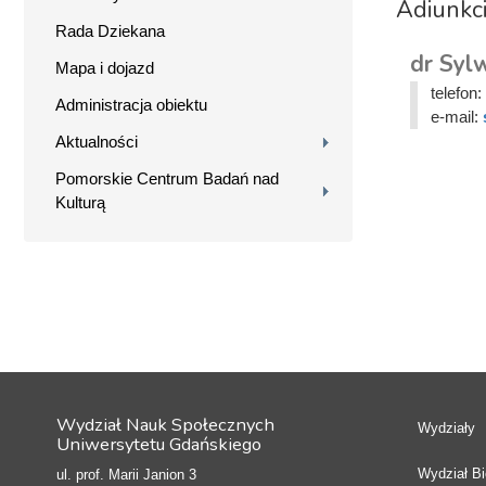
Adiunkc
Rada Dziekana
dr Syl
Mapa i dojazd
telefon:
Administracja obiektu
e-mail:
Aktualności
Pomorskie Centrum Badań nad
Kulturą
Wydział Nauk Społecznych
Wydziały
Uniwersytetu Gdańskiego
Wydział Bio
ul. prof. Marii Janion 3