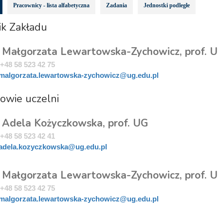
Pracownicy - lista alfabetyczna
Zadania
Jednostki podległe
ik Zakładu
. Małgorzata Lewartowska-Zychowicz, prof. 
+48 58 523 42 75
malgorzata.lewartowska-zychowicz@ug.edu.pl
owie uczelni
. Adela Kożyczkowska, prof. UG
+48 58 523 42 41
adela.kozyczkowska@ug.edu.pl
. Małgorzata Lewartowska-Zychowicz, prof. 
+48 58 523 42 75
malgorzata.lewartowska-zychowicz@ug.edu.pl