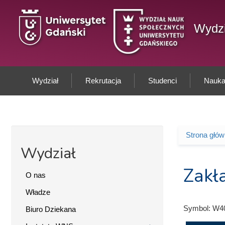
Przejdź do treści
Wydzi
Wydział
Rekrutacja
Studenci
Nauka 
Strona głó
Jesteś 
Wydział
Zakł
O nas
Władze
Symbol:
W4
Biuro Dziekana