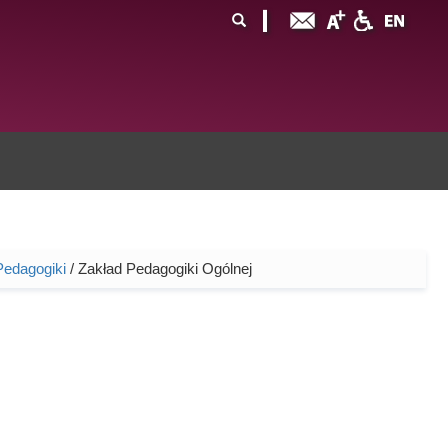
ormularz
ukaj
yszukiwania
 Pedagogiki
/ Zakład Pedagogiki Ogólnej