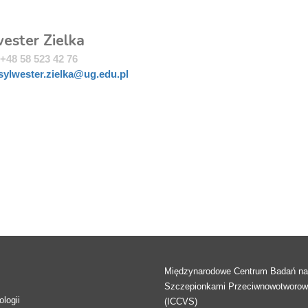
i
wester Zielka
+48 58 523 42 76
sylwester.zielka@ug.edu.pl
Międzynarodowe Centrum Badań n
Szczepionkami Przeciwnowotworo
logii
(ICCVS)