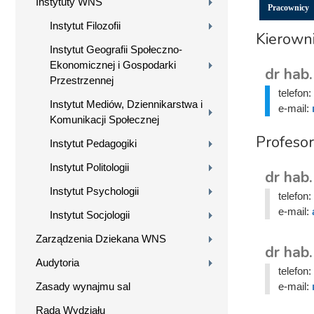
Instytuty WNS
Pracownicy
Instytut Filozofii
Kierown
Instytut Geografii Społeczno-
Ekonomicznej i Gospodarki
dr hab
Przestrzennej
telefon:
Instytut Mediów, Dziennikarstwa i
e-mail:
Komunikacji Społecznej
Profesor
Instytut Pedagogiki
Instytut Politologii
dr hab
Instytut Psychologii
telefon:
e-mail:
Instytut Socjologii
Zarządzenia Dziekana WNS
dr hab
Audytoria
telefon:
Zasady wynajmu sal
e-mail:
Rada Wydziału