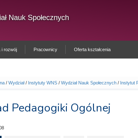
F
ał Nauk Społecznych
Sz
w
i rozwój
Pracownicy
Oferta kształcenia
wna
/
Wydział
/
Instytuty WNS
/
Wydział Nauk Społecznych
/
Instytut
tutaj
ad Pedagogiki Ogólnej
08