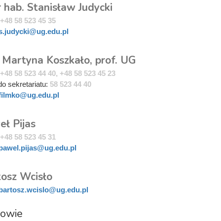
r hab. Stanisław Judycki
+48 58 523 45 35
s.judycki@ug.edu.pl
. Martyna Koszkało, prof. UG
+48 58 523 44 40, +48 58 523 45 23
do sekretariatu:
58 523 44 40
filmko@ug.edu.pl
eł Pijas
+48 58 523 45 31
pawel.pijas@ug.edu.pl
tosz Wcisło
bartosz.wcislo@ug.edu.pl
rowie