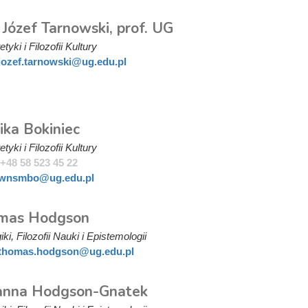
 Józef Tarnowski, prof. UG
tyki i Filozofii Kultury
jozef.tarnowski@ug.edu.pl
i
ika Bokiniec
tyki i Filozofii Kultury
+48 58 523 45 22
wnsmbo@ug.edu.pl
omas Hodgson
ki, Filozofii Nauki i Epistemologii
thomas.hodgson@ug.edu.pl
anna Hodgson-Gnatek