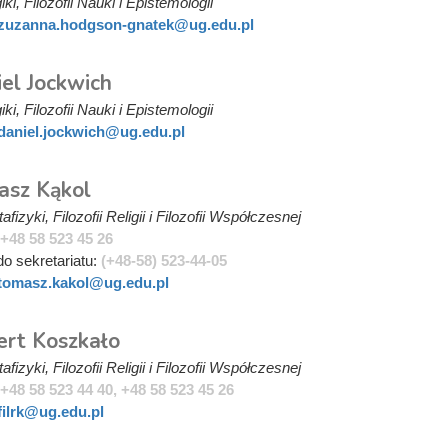
ki, Filozofii Nauki i Epistemologii
zuzanna.hodgson-gnatek@ug.edu.pl
iel Jockwich
ki, Filozofii Nauki i Epistemologii
daniel.jockwich@ug.edu.pl
asz Kąkol
fizyki, Filozofii Religii i Filozofii Współczesnej
+48 58 523 45 26
do sekretariatu:
(+48-58) 523-44-05
tomasz.kakol@ug.edu.pl
ert Koszkało
fizyki, Filozofii Religii i Filozofii Współczesnej
+48 58 523 44 40, +48 58 523 45 26
filrk@ug.edu.pl