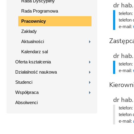
Rada Dyscypliny
dr hab.
Rada Programowa
telefon:
telefon 
Pracownicy
e-mail:
Zakłady
Zastępca
Aktualności
Kalendarz sal
dr hab
Oferta kształcenia
telefon:
e-mail:
Działalność naukowa
Studenci
Kierown
Współpraca
dr hab
Absolwenci
telefon:
telefon 
e-mail: