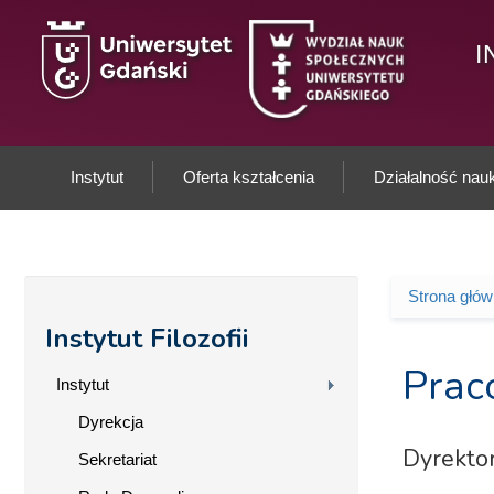
Przejdź do treści
I
Instytut
Oferta kształcenia
Działalność na
Strona głó
Jesteś 
Instytut Filozofii
Prac
Instytut
Dyrekcja
Dyrektor
Sekretariat