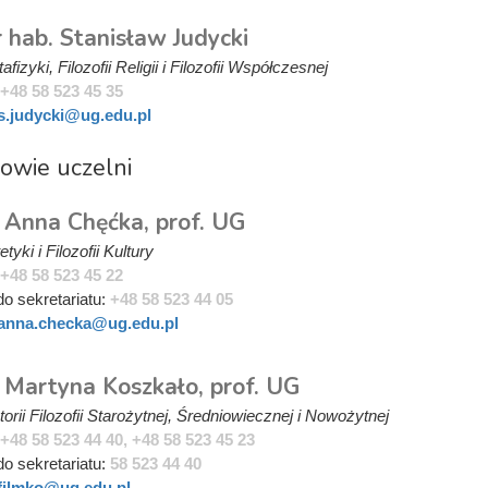
r hab. Stanisław Judycki
fizyki, Filozofii Religii i Filozofii Współczesnej
+48 58 523 45 35
s.judycki@ug.edu.pl
owie uczelni
. Anna Chęćka, prof. UG
tyki i Filozofii Kultury
+48 58 523 45 22
do sekretariatu:
+48 58 523 44 05
anna.checka@ug.edu.pl
. Martyna Koszkało, prof. UG
orii Filozofii Starożytnej, Średniowiecznej i Nowożytnej
+48 58 523 44 40, +48 58 523 45 23
do sekretariatu:
58 523 44 40
filmko@ug.edu.pl