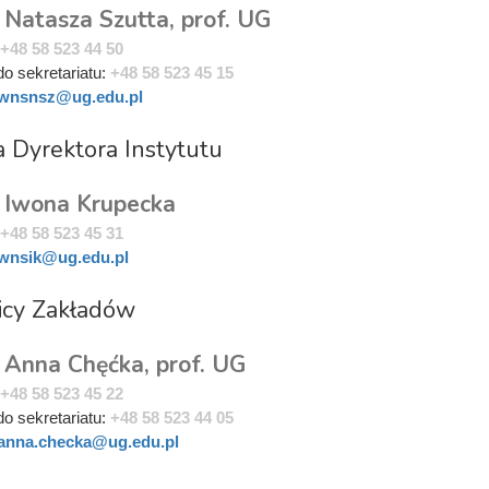
 Natasza Szutta, prof. UG
+48 58 523 44 50
do sekretariatu:
+48 58 523 45 15
wnsnsz@ug.edu.pl
 Dyrektora Instytutu
. Iwona Krupecka
+48 58 523 45 31
wnsik@ug.edu.pl
icy Zakładów
. Anna Chęćka, prof. UG
+48 58 523 45 22
do sekretariatu:
+48 58 523 44 05
anna.checka@ug.edu.pl