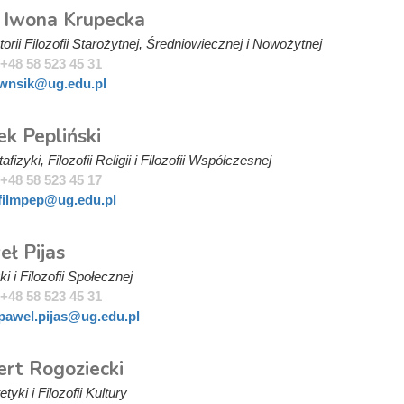
. Iwona Krupecka
orii Filozofii Starożytnej, Średniowiecznej i Nowożytnej
+48 58 523 45 31
wnsik@ug.edu.pl
ek Pepliński
fizyki, Filozofii Religii i Filozofii Współczesnej
+48 58 523 45 17
filmpep@ug.edu.pl
eł Pijas
i i Filozofii Społecznej
+48 58 523 45 31
pawel.pijas@ug.edu.pl
ert Rogoziecki
tyki i Filozofii Kultury