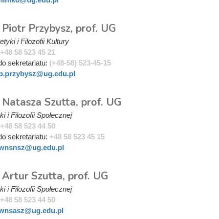
 Piotr Przybysz, prof. UG
tyki i Filozofii Kultury
+48 58 523 45 21
do sekretariatu:
(+48-58) 523-45-15
p.przybysz@ug.edu.pl
 Natasza Szutta, prof. UG
i i Filozofii Społecznej
+48 58 523 44 50
do sekretariatu:
+48 58 523 45 15
wnsnsz@ug.edu.pl
 Artur Szutta, prof. UG
i i Filozofii Społecznej
+48 58 523 44 50
wnsasz@ug.edu.pl