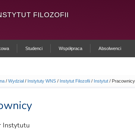
NSTYTUT FILOZOFII
ukowa
Studenci
Współpraca
Absolwenci
wna
/
Wydział
/
Instytuty WNS
/
Instytut Filozofii
/
Instytut
/ Pracownicy
tutaj
ownicy
 Instytutu