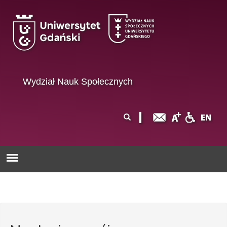
Przejdź do treści
Wydział Nauk Społecznych
Formularz
Szukaj
wyszukiwania