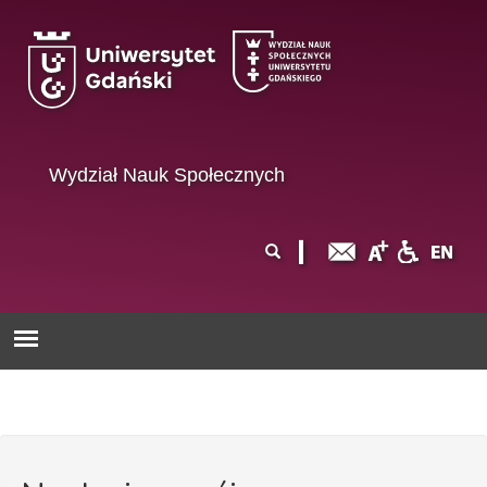
Przejdź do treści
Wydział Nauk Społecznych
Formularz
Szukaj
wyszukiwania