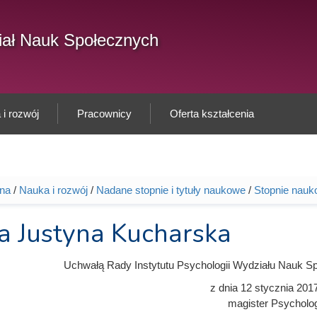
F
ał Nauk Społecznych
Sz
w
i rozwój
Pracownicy
Oferta kształcenia
wna
/
Nauka i rozwój
/
Nadane stopnie i tytuły naukowe
/
Stopnie nauk
tutaj
a Justyna Kucharska
Uchwałą Rady Instytutu Psychologii Wydziału Nauk S
z dnia
12 stycznia 201
magister Psycholog