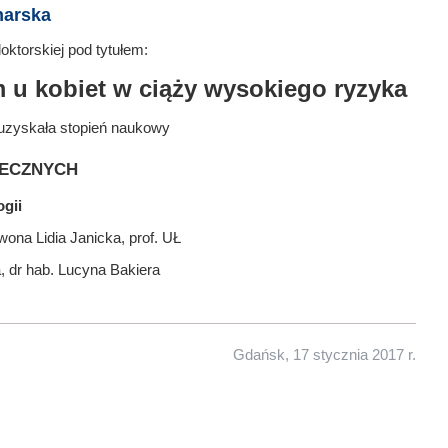
harska
ktorskiej pod tytułem:
m u kobiet w ciąży wysokiego ryzyka
uzyskała stopień naukowy
ecznych
ogii
ona Lidia Janicka, prof. UŁ
, dr hab. Lucyna Bakiera
Gdańsk, 17 stycznia 2017 r.