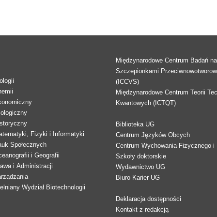
Międzynarodowe Centrum Badań n
Szczepionkami Przeciwnowotworo
logii
(ICCVS)
hemii
Międzynarodowe Centrum Teorii Tec
konomiczny
Kwantowych (ICTQT)
lologiczny
storyczny
Biblioteka UG
tematyki, Fizyki i Informatyki
Centrum Języków Obcych
auk Społecznych
Centrum Wychowania Fizycznego i 
eanografii i Geografii
Szkoły doktorskie
awa i Administracji
Wydawnictwo UG
arządzania
Biuro Karier UG
lniany Wydział Biotechnologii
Deklaracja dostępności
Kontakt z redakcją