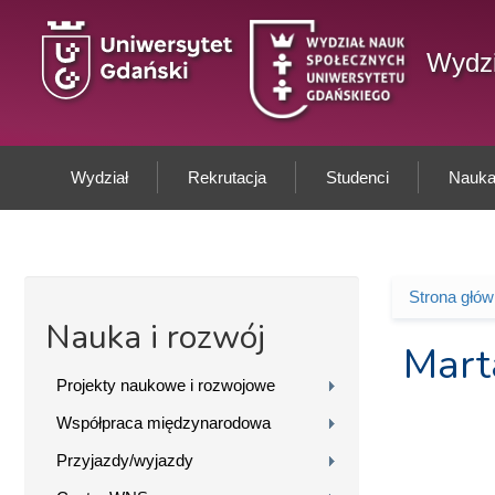
Przejdź do treści
Wydzi
Wydział
Rekrutacja
Studenci
Nauka 
Strona głó
Jesteś 
Nauka i rozwój
Mart
Projekty naukowe i rozwojowe
Współpraca międzynarodowa
Przyjazdy/wyjazdy