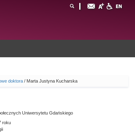
ormularz
ukaj
yszukiwania
owe doktora
/ Marta Justyna Kucharska
połecznych Uniwersytetu Gdańskiego
7
roku
ii