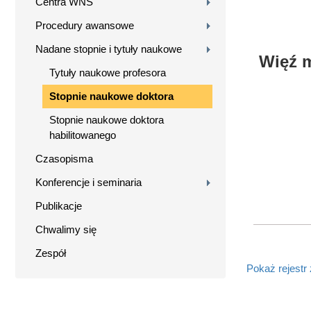
Centra WNS
Procedury awansowe
Nadane stopnie i tytuły naukowe
Więź m
Tytuły naukowe profesora
Stopnie naukowe doktora
Stopnie naukowe doktora
habilitowanego
Czasopisma
Konferencje i seminaria
Publikacje
Chwalimy się
Zespół
Pokaż rejestr